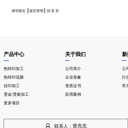
║
║
填写留言
留言管理
回 首 页
产品中心
关于我们
新
热转印加工
公司简介
公
热转印花膜
企业形象
行
丝印加工
资质证书
常
烫金/烫银加工
应用案例
更多项目
联系人：
曾先生